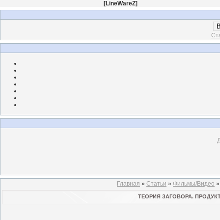
[
LineWareZ
]
В
Ст
Главная
»
Статьи
»
Фильмы/Видео
ТЕОРИЯ ЗАГОВОРА. ПРОДУКТЫ