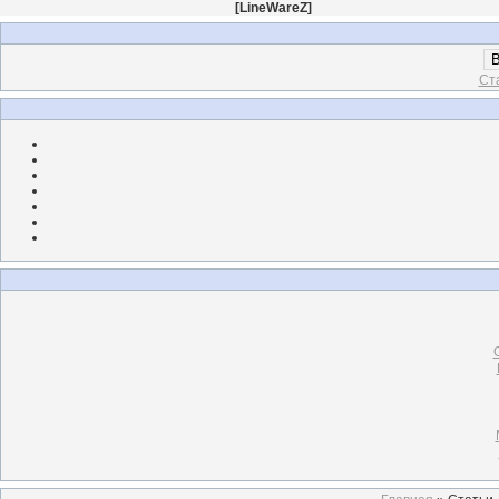
[
LineWareZ
]
В
Ст