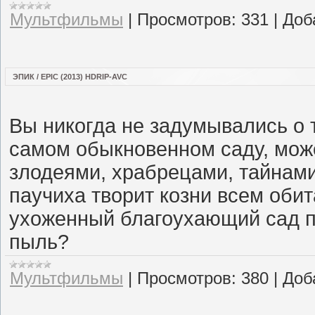
Мультфильмы
|
Просмотров:
331
|
Доб
ЭПИК / EPIC (2013) HDRIP-AVC
Вы никогда не задумывались о т
самом обыкновенном саду, може
злодеями, храбрецами, тайнами
паучиха творит козни всем обит
ухоженный благоухающий сад п
пыль?
Мультфильмы
|
Просмотров:
380
|
Доб