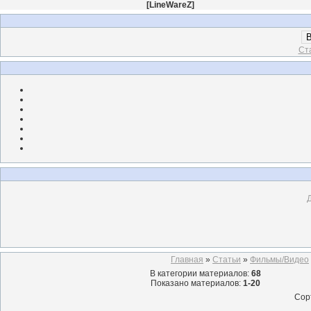
[
LineWareZ
]
В
Ст
Главная
»
Статьи
»
Фильмы/Видео
В категории материалов
:
68
Показано материалов
:
1-20
Сор