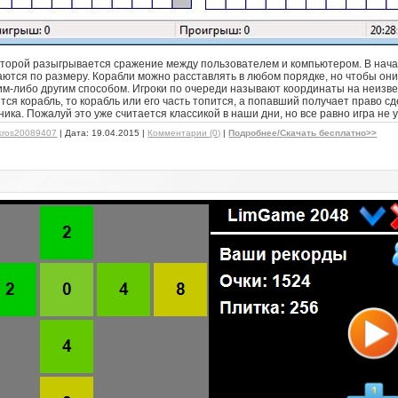
которой разыгрывается сражение между пользователем и компьютером. В начал
аются по размеру. Корабли можно расставлять в любом порядке, но чтобы они
ким-либо другим способом. Игроки по очереди называют координаты на неизве
ся корабль, то корабль или его часть топится, а попавший получает право с
ика. Пожалуй это уже считается классикой в наши дни, но все равно игра не
kros20089407
| Дата:
19.04.2015
|
Комментарии (0)
|
Подробнее/Скачать бесплатно>>