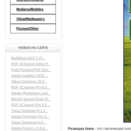
Мобила/Mobiles
Обои/Wallpapers
Разное/Other
НОВОЕ НА САЙТЕ
MultiBoot 2k10 7.25....
PDF-XChange Editor P...
Foxit PhantomPDF Bus...
Adobe Audition 2020 ...
Altium Designer 20.0...
PDF-XChange Pro 8.0....
Adobe Photoshop Ligh...
MAGIX Sound Forge Pr...
PDF-XChange Pro 8.0 ...
Topaz DeNoise AI 2.1...
Adobe Premiere Pro 2...
Topaz Gigapixel AI 4...
Adobe Fresco 1.5.0.6...
Разведка боем
- это тактическая го