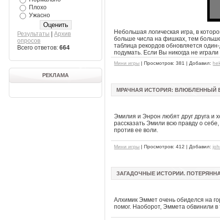
Плохо
Ужасно
Небольшая логическая игра, в котор
Результаты
|
Архив
больше числа на фишках, тем больше
опросов
таблица рекордов обновляется один-д
Всего ответов:
664
подумать. Если Вы никогда не играли 
Мини игры
| Просмотров: 381 | Добавил:
he
РЕКЛАМА
МРАЧНАЯ ИСТОРИЯ: ВЛЮБЛЕННЫЙ ВА
Эмилия и Энрон любят друг друга и х
рассказать Эмили всю правду о себе,
против ее воли.
Мини игры
| Просмотров: 412 | Добавил:
jo
ЗАГАДОЧНЫЕ ИСТОРИИ. ПОТЕРЯННАЯ
Алхимик Эммет очень обиделся на горо
помог. Наоборот, Эммета обвинили в т