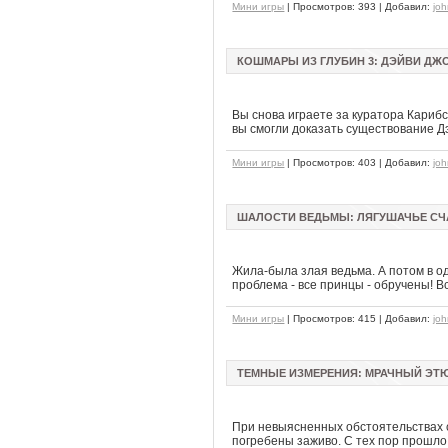
Мини игры
| Просмотров: 393 | Добавил:
jo
КОШМАРЫ ИЗ ГЛУБИН 3: ДЭЙВИ ДЖО
Вы снова играете за куратора Кариб
вы смогли доказать существование Дэ
Мини игры
| Просмотров: 403 | Добавил:
jo
ШАЛОСТИ ВЕДЬМЫ: ЛЯГУШАЧЬЕ СЧА
Жила-была злая ведьма. А потом в од
проблема - все принцы - обручены! 
Мини игры
| Просмотров: 415 | Добавил:
jo
ТЕМНЫЕ ИЗМЕРЕНИЯ: МРАЧНЫЙ ЭТЮД
При невыясненных обстоятельствах с
погребены заживо. С тех пор прошло 