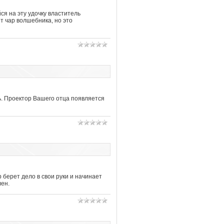
я на эту удочку властитель
т чар волшебника, но это
ь. Проектор Вашего отца появляется
…
берет дело в свои руки и начинает
лен.