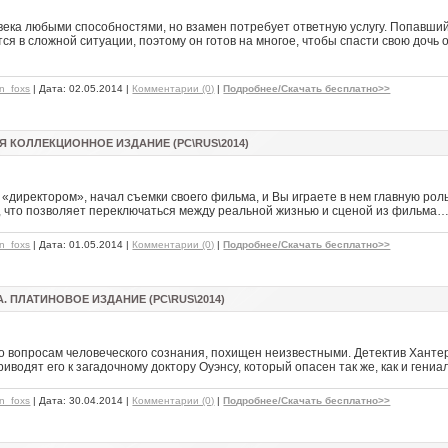
ека любыми способностями, но взамен потребует ответную услугу. Попавшийс
я в сложной ситуации, поэтому он готов на многое, чтобы спасти свою дочь о
hn_foxs
| Дата:
02.05.2014
|
Комментарии (0)
|
Подробнее/Скачать бесплатно>>
 КОЛЛЕКЦИОННОЕ ИЗДАНИЕ (PC\RUS\2014)
директором», начал съемки своего фильма, и Вы играете в нем главную рол
 что позволяет переключаться между реальной жизнью и сценой из фильма
hn_foxs
| Дата:
01.05.2014
|
Комментарии (0)
|
Подробнее/Скачать бесплатно>>
. ПЛАТИНОВОЕ ИЗДАНИЕ (PC\RUS\2014)
 вопросам человеческого сознания, похищен неизвестными. Детектив Хантер 
иводят его к загадочному доктору Оуэнсу, который опасен так же, как и гениа
hn_foxs
| Дата:
30.04.2014
|
Комментарии (0)
|
Подробнее/Скачать бесплатно>>