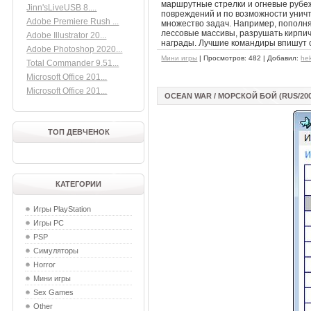
маршрутные стрелки и огневые рубежи
Jinn'sLiveUSB 8....
повреждений и по возможности уничт
Adobe Premiere Rush ...
множество задач. Например, пополня
лессовые массивы, разрушать кирпич
Adobe Illustrator 20...
награды. Лучшие командиры впишут 
Adobe Photoshop 2020...
Мини игры
| Просмотров: 482 | Добавил:
he
Total Commander 9.51...
Microsoft Office 201...
Microsoft Office 201...
OCEAN WAR / МОРСКОЙ БОЙ (RUS/200
ТОП ДЕВЧЕНОК
КАТЕГОРИИ
Игры PlayStation
Игры PC
PSP
Симуляторы
Horror
Мини игры
Sex Games
Other