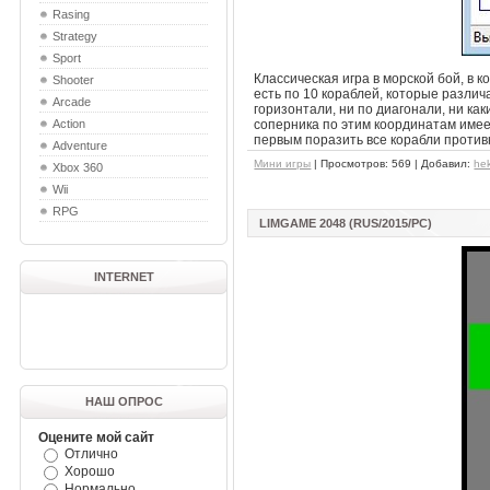
Rasing
Strategy
Sport
Классическая игра в морской бой, в 
Shooter
есть по 10 кораблей, которые различ
Arcade
горизонтали, ни по диагонали, ни ка
Action
соперника по этим координатам имеет
первым поразить все корабли противн
Adventure
Мини игры
| Просмотров: 569 | Добавил:
he
Xbox 360
Wii
RPG
LIMGAME 2048 (RUS/2015/PC)
INTERNET
НАШ ОПРОС
Оцените мой сайт
Отлично
Хорошо
Нормально