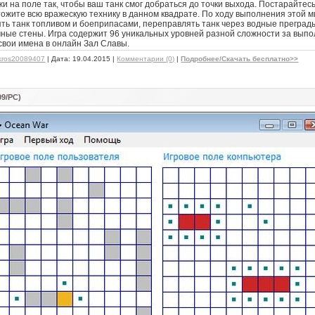
 на поле так, чтобы ваш танк смог добраться до точки выхода. Постарайтесь
ожите всю вражескую технику в данном квадрате. По ходу выполнения этой 
ть танк топливом и боеприпасами, переправлять танк через водные преграды
ные стены. Игра содержит 96 уникальных уровней разной сложности за выпо
свои имена в онлайн Зал Славы.
kros20089407
| Дата:
19.04.2015
|
Комментарии (0)
|
Подробнее/Скачать бесплатно>>
9/PC)