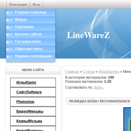
Регистрация
Вход
Главная страница
Форум
Партнёрки
LineWareZ
Каталог сайтов
Гостевая книга
Обратная связь
Правила публикации
МЕНЮ САЙТА
Главная
»
Статьи
»
Игры/Games
» Мин
В категории материалов
:
199
Показано материалов
:
1-20
Игры/Game
Сортировать по
:
Дате
Софт/Software
РАЗВЕДКА БОЕМ / RECONNAISSANCE F
Photoshop
Видео/Фильмы
Клипы/Музыка
Книги/Журналы