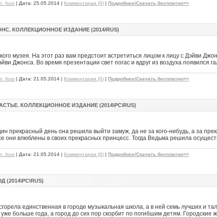
hn_foxs
| Дата:
25.05.2014
|
Комментарии (0)
|
Подробнее/Скачать бесплатно>>
НС. КОЛЛЕКЦИОННОЕ ИЗДАНИЕ (2014/RUS)
ского музея. На этот раз вам предстоит встретиться лицом к лицу с Дэйви Д
йви Джонса. Во время презентации свет погас и вдруг из воздуха появился гал
hn_foxs
| Дата:
21.05.2014
|
Комментарии (0)
|
Подробнее/Скачать бесплатно>>
СТЬЕ. КОЛЛЕКЦИОННОЕ ИЗДАНИЕ (2014\PC\RUS)
ин прекрасный день она решила выйти замуж, да не за кого-нибудь, а за пре
Все они влюблены в своих прекрасных принцесс. Тогда Ведьма решила осущес
hn_foxs
| Дата:
21.05.2014
|
Комментарии (0)
|
Подробнее/Скачать бесплатно>>
 (2014\РС\RUS)
горела единственная в городе музыкальная школа, а в ней семь лучших и т
уже больше года, а город до сих пор скорбит по погибшим детям. Городские 