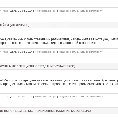
hn_foxs
| Дата:
13.05.2014
|
Комментарии (0)
|
Подробнее/Скачать бесплатно>>
ЙСИ (2014\PUS\PC)
ежей, связанных с таинственными реликвиями, найденными в Ньютауне, был 
 пропал после прочтения письма, адресованного ей в его офисе...
hn_foxs
| Дата:
09.05.2014
|
Комментарии (0)
|
Подробнее/Скачать бесплатно>>
ЛУШКА. КОЛЛЕКЦИОННОЕ ИЗДАНИЕ (2014/RUS/PC)
! Много лет подряд некая таинственная дама, известная как злая Крестная,
м предоставилась возможность попробовать себя в роли сказочного детектив
hn_foxs
| Дата:
05.05.2014
|
Комментарии (0)
|
Подробнее/Скачать бесплатно>>
ОМ КОРОЛЕВСТВЕ. КОЛЛЕКЦИОННОЕ ИЗДАНИЕ (2014/RUS/PC)