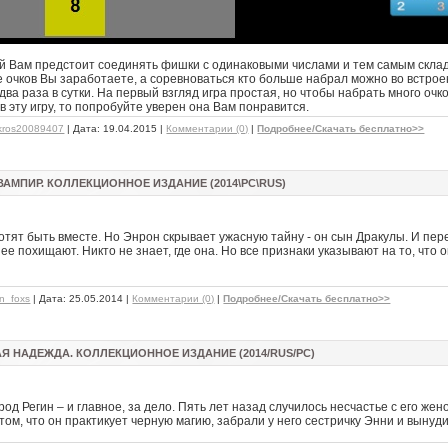
ой Вам предстоит соединять фишки с одинаковыми числами и тем самым склад
 очков Вы заработаете, а соревноваться кто больше набрал можно во встроен
ва раза в сутки. На первый взгляд игра простая, но чтобы набрать много очк
в эту игру, то попробуйте уверен она Вам понравится.
kros20089407
| Дата:
19.04.2015
|
Комментарии (0)
|
Подробнее/Скачать бесплатно>>
МПИР. КОЛЛЕКЦИОННОЕ ИЗДАНИЕ (2014\РС\RUS)
отят быть вместе. Но Энрон скрывает ужасную тайну - он сын Дракулы. И пер
 ее похищают. Никто не знает, где она. Но все признаки указывают на то, что
hn_foxs
| Дата:
25.05.2014
|
Комментарии (0)
|
Подробнее/Скачать бесплатно>>
 НАДЕЖДА. КОЛЛЕКЦИОННОЕ ИЗДАНИЕ (2014/RUS/PC)
д Регин – и главное, за дело. Пять лет назад случилось несчастье с его жено
ом, что он практикует черную магию, забрали у него сестричку Энни и вынудил