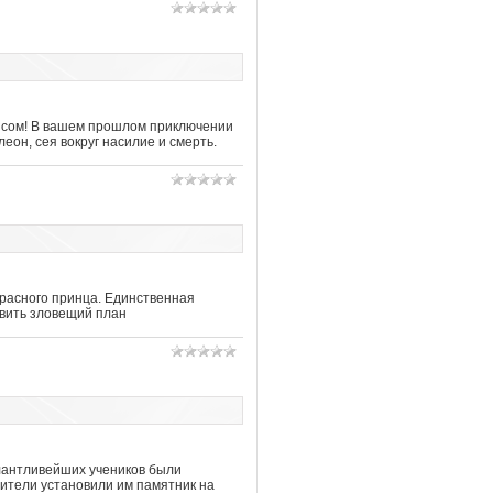
жонсом! В вашем прошлом приключении
еон, сея вокруг насилие и смерть.
красного принца. Единственная
твить зловещий план
алантливейших учеников были
жители установили им памятник на