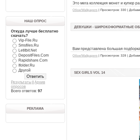
Это мега коллекция монет и купюр ра
Обои/Wallpapers
| Просмотров: 330 | Добав
НАШ ОПРОС
ДЕВУШКИ - ШИРОКОФОРМАТНЫЕ О
Откуда лучше бесплатно
скачать?
Vip-File.Ru
Smsfiles.Ru
Вам представлена большая подборка
Letitbit.Net
DepositFiles.Com
Обои/Wallpapers
| Просмотров: 328 | Добав
Rapidshare.Com
Ifolder.Ru
Другой
SEX GIRLS VOL 14
Результаты
|
Архив
опросов
Всего ответов:
97
РЕКЛАМА