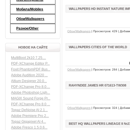
WALLPAPERS HD INSTANT NATURE IM
Мобила/Mobiles
Обои/Wallpapers
Разное/Other
Обои/Wallpapers
| Просмотров: 429 | Добав
WALLPAPERS CITIES OF THE WORLD
НОВОЕ НА САЙТЕ
MultiBoot 2k10 7.25....
PDF-XChange Editor P...
Foxit PhantomPDF Bus...
Обои/Wallpapers
| Просмотров: 284 | Добав
Adobe Audition 2020 ...
Altium Designer 20.0...
RAHYNDEE JAMES HR 071613-TW308
PDF-XChange Pro 8.0....
Adobe Photoshop Ligh...
MAGIX Sound Forge Pr...
PDF-XChange Pro 8.0 ...
Обои/Wallpapers
| Просмотров: 324 | Добав
Topaz DeNoise AI 2.1...
Adobe Premiere Pro 2...
Topaz Gigapixel AI 4...
BEST HQ WALLPAPERS LINEAGE II №2
Adobe Fresco 1.5.0.6...