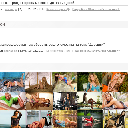
зных стран, от прошлых веков до наших дней.
ил:
pashanpa
| Дата:
27.02.2013
|
Комментарии (0)
|
Подробнее/Скачать бесплатно>>
БОИ
 широкоформатных обоев высокого качества на тему "Девушки".
ил:
pashanpa
| Дата:
10.02.2013
|
Комментарии (0)
|
Подробнее/Скачать бесплатно>>