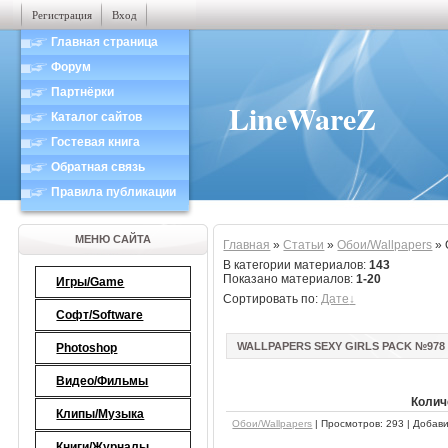
Регистрация
Вход
Главная страница
Форум
Партнёрки
LineWareZ
Каталог сайтов
Гостевая книга
Обратная связь
Правила публикации
МЕНЮ САЙТА
Главная
»
Статьи
»
Обои/Wallpapers
» 
В категории материалов
:
143
Показано материалов
:
1-20
Игры/Game
Сортировать по
:
Дате
Софт/Software
WALLPAPERS SEXY GIRLS PACK №978
Photoshop
Видео/Фильмы
Колич
Клипы/Музыка
Обои/Wallpapers
| Просмотров: 293 | Добав
Книги/Журналы