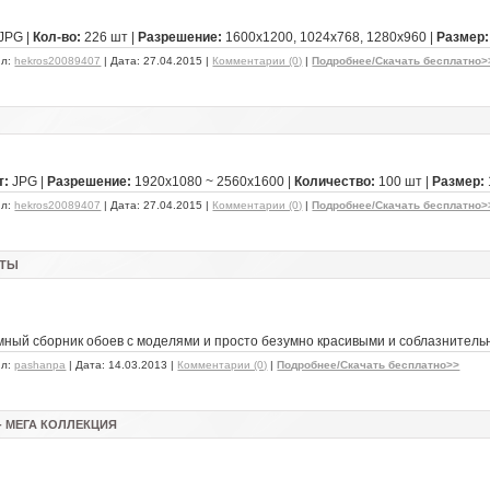
JPG |
Кол-во:
226 шт |
Разрешение:
1600х1200, 1024х768, 1280x960 |
Размер:
ил:
hekros20089407
| Дата:
27.04.2015
|
Комментарии (0)
|
Подробнее/Скачать бесплатно>
т:
JPG |
Разрешение:
1920x1080 ~ 2560x1600 |
Количество:
100 шт |
Размер:
ил:
hekros20089407
| Дата:
27.04.2015
|
Комментарии (0)
|
Подробнее/Скачать бесплатно>
ЕТЫ
ный сборник обоев с моделями и просто безумно красивыми и соблазнительн
ил:
pashanpa
| Дата:
14.03.2013
|
Комментарии (0)
|
Подробнее/Скачать бесплатно>>
- МЕГА КОЛЛЕКЦИЯ