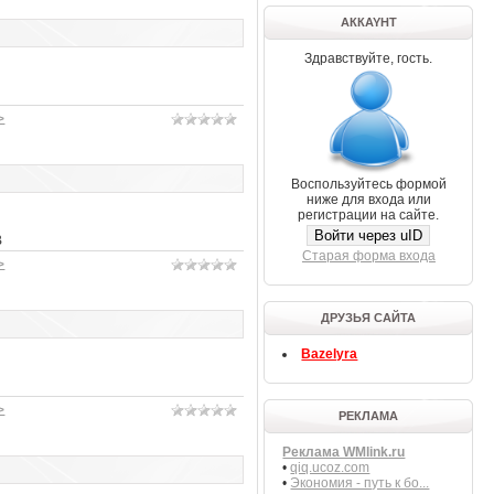
АККAYНТ
Здравствуйте, гость.
>
Воспользуйтесь формой
ниже для входа или
регистрации на сайте.
Войти через uID
B
Старая форма входа
>
ДРУЗЬЯ САЙТА
Bazelyra
>
РЕКЛАМА
Реклама WMlink.ru
•
qiq.ucoz.com
•
Экономия - путь к бо...