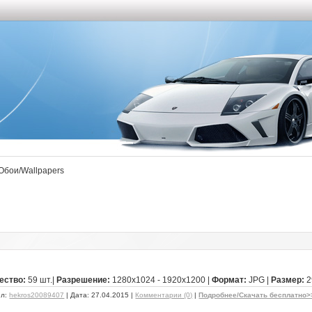
Обои/Wallpapers
ество:
59 шт.|
Разрешение:
1280x1024 - 1920x1200 |
Формат:
JPG |
Размер:
2
ил:
hekros20089407
| Дата:
27.04.2015
|
Комментарии (0)
|
Подробнее/Скачать бесплатно>