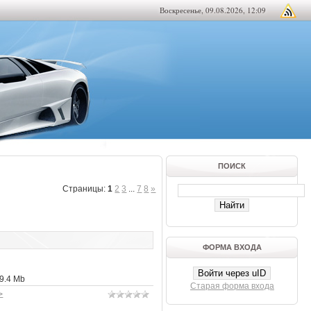
Воскресенье, 09.08.2026, 12:09
ПОИСК
Страницы
:
1
2
3
...
7
8
»
ФОРМА ВХОДА
Войти через uID
9.4 Mb
Старая форма входа
>