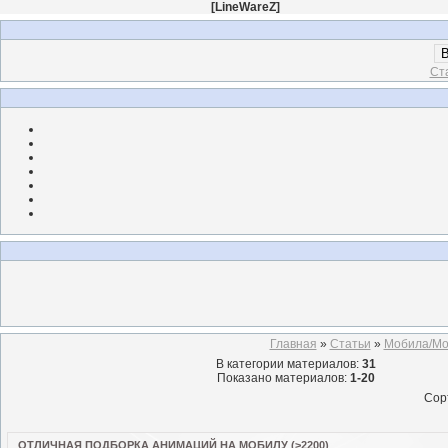
[
LineWareZ
]
В
Ст
Главная
»
Статьи
»
Мобила/Mo
В категории материалов
:
31
Показано материалов
:
1-20
Сор
ОТЛИЧНАЯ ПОДБОРКА АНИМАЦИЙ НА МОБИЛУ (>2200)