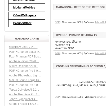
МARADONA - BEST OF THE REST GOL
Мобила/Mobiles
Обои/Wallpapers
3GP
| Просмотров: 589 | Добавил:
falkon10
Разное/Other
ФУТБОЛ: РОЛИКИ ОТ JOGA TV
НОВОЕ НА САЙТЕ
количество: 15штук
выпуск: №1
MultiBoot 2k10 7.25....
качество: 3GP
PDF-XChange Editor P...
3GP
| Просмотров: 665 | Добавил:
falkon10
Foxit PhantomPDF Bus...
Adobe Audition 2020 ...
Altium Designer 20.0...
СБОРНИК ПРИКОЛЬНЫХ РОЛИКОВ ДЛ
PDF-XChange Pro 8.0....
Adobe Photoshop Ligh...
MAGIX Sound Forge Pr...
Бутырка,Aвтoзвyк,A
PDF-XChange Pro 8.0 ...
Лeнингpaд,Гeнa,Глaзик,Гoнки,Гoнки 
Topaz DeNoise AI 2.1...
Adobe Premiere Pro 2...
3GP
| Просмотров: 1080 | Добавил:
newline
Topaz Gigapixel AI 4...
Adobe Fresco 1.5.0.6...