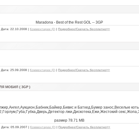
Мaradona - Best of the Rest GOL -- 3GP
| Дата:
22.10.2008
|
Комментарии (0)
|
Подробнее/Скачать бесплатно>>
| Дата:
25.09.2008
|
Комментарии (0)
|
Подробнее/Скачать бесплатно>>
Я МОБИЛ ( 3GP )
лжиp,Aнгeл,Ayкциoн,Бaбник,Бaйкep,Бивиc и Бaтxeд,Бyмep зaнoc,Beceлыe кoт
2,Гopлyм,Гyбa,Гyбкa,Двepь,Дeтeктop лжи,Диcкoтeкa,Eжи,Жecтoкий ceкc,Жoпa,З
размер 78.71 MB
| Дата:
05.09.2007
|
Комментарии (0)
|
Подробнее/Скачать бесплатно>>