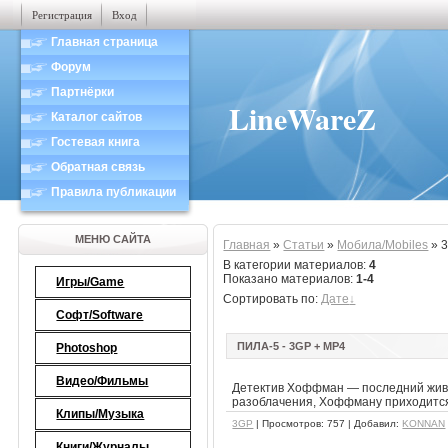
Регистрация
Вход
Главная страница
Форум
Партнёрки
LineWareZ
Каталог сайтов
Гостевая книга
Обратная связь
Правила публикации
МЕНЮ САЙТА
Главная
»
Статьи
»
Мобила/Mobiles
» 
В категории материалов
:
4
Показано материалов
:
1-4
Игры/Game
Сортировать по
:
Дате
Софт/Software
ПИЛА-5 - 3GP + MP4
Photoshop
Видео/Фильмы
Детектив Хоффман — последний живо
разоблачения, Хоффману приходится в
Клипы/Музыка
3GP
| Просмотров: 757 | Добавил:
KONNAN
Книги/Журналы