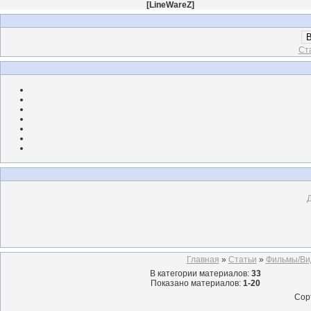
[
LineWareZ
]
В
Ст
Главная
»
Статьи
»
Фильмы/Ви
В категории материалов
:
33
Показано материалов
:
1-20
Сор