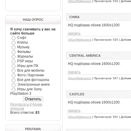
Обои/Wallpapers
| Просмотров: 510 | Добав
CHINA
НАШ ОПРОС
HQ подборка обоев 1600x1200
Я хочу скачивать у вас на
сайте больше
скачать
Софт
Обои/Wallpapers
| Просмотров: 520 | Добав
Клипы
Музыку
Фильмы
CENTRAL AMERICA
Журналы
PSP игры
HQ подборка обоев 1600x1200.
Игры для ПК
Все для мобилы
скачать
Фото / Картинки
Обои/Wallpapers
| Просмотров: 547 | Добав
Всё для фотошопа
Электронные книги
Игры для Sony
PlayStation 3
CASTLES
HQ подборка обоев 1600x1200.
Результаты
|
Архив
опросов
скачать
Всего ответов:
83
Обои/Wallpapers
| Просмотров: 501 | Добав
РЕКЛАМА