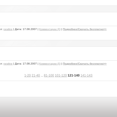
ил:
newline
| Дата:
17.08.2007
|
Комментарии (0)
|
Подробнее/Скачать бесплатно>>
ил:
newline
| Дата:
17.08.2007
|
Комментарии (0)
|
Подробнее/Скачать бесплатно>>
1-20
21-40
...
81-100
101-120
121-140
141-143