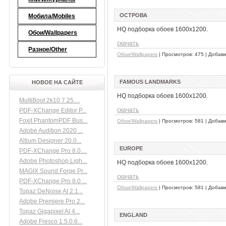
ОСТРОВА
Мобила/Mobiles
HQ подборка обоев 1600x1200.
Обои/Wallpapers
скачать
Разное/Other
Обои/Wallpapers
| Просмотров: 475 | Добав
FAMOUS LANDMARKS
НОВОЕ НА САЙТЕ
HQ подборка обоев 1600x1200.
MultiBoot 2k10 7.25....
скачать
PDF-XChange Editor P...
Foxit PhantomPDF Bus...
Обои/Wallpapers
| Просмотров: 581 | Добав
Adobe Audition 2020 ...
Altium Designer 20.0...
EUROPE
PDF-XChange Pro 8.0....
Adobe Photoshop Ligh...
HQ подборка обоев 1600x1200.
MAGIX Sound Forge Pr...
скачать
PDF-XChange Pro 8.0 ...
Обои/Wallpapers
| Просмотров: 581 | Добав
Topaz DeNoise AI 2.1...
Adobe Premiere Pro 2...
Topaz Gigapixel AI 4...
ENGLAND
Adobe Fresco 1.5.0.6...