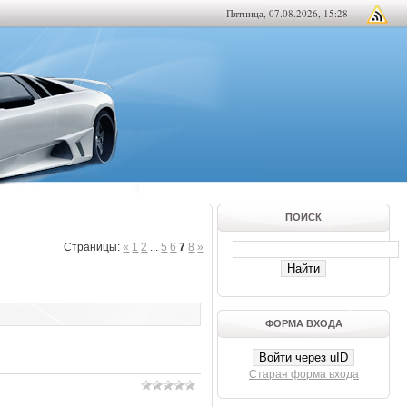
Пятница, 07.08.2026, 15:28
ПОИСК
Страницы
:
«
1
2
...
5
6
7
8
»
ФОРМА ВХОДА
Войти через uID
Старая форма входа