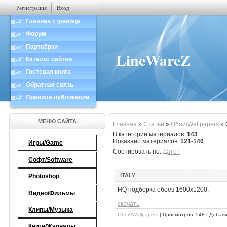
Регистрация
Вход
Главная страница
Форум
Партнёрки
LineWareZ
Каталог сайтов
Гостевая книга
Обратная связь
Правила публикации
МЕНЮ САЙТА
Главная
»
Статьи
»
Обои/Wallpapers
» 
В категории материалов
:
143
Показано материалов
:
121-140
Игры/Game
Сортировать по
:
Дате
Софт/Software
ITALY
Photoshop
HQ подборка обоев 1600x1200.
Видео/Фильмы
скачать
Клипы/Музыка
Обои/Wallpapers
| Просмотров: 548 | Добав
Книги/Журналы