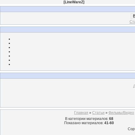
[
LineWareZ
]
В
Ст
Главная
»
Статьи
»
Фильмы/Видео
В категории материалов
:
68
Показано материалов
:
41-60
Сор