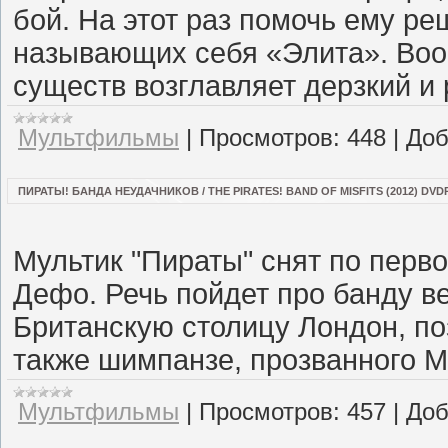
бой. На этот раз помочь ему р
называющих себя «Элита». Воо
существ возглавляет дерзкий и
Мультфильмы
|
Просмотров:
448
|
Доб
ПИРАТЫ! БАНДА НЕУДАЧНИКОВ / THE PIRATES! BAND OF MISFITS (2012) DVD
Мультик "Пираты" снят по перво
Дефо. Речь пойдет про банду в
Британскую столицу Лондон, по
также шимпанзе, прозванного М
Мультфильмы
|
Просмотров:
457
|
Доб