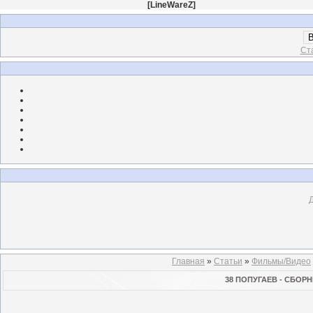
[
LineWareZ
]
В
Ст
Главная
»
Статьи
»
Фильмы/Видео
38 ПОПУГАЕВ - СБОРН