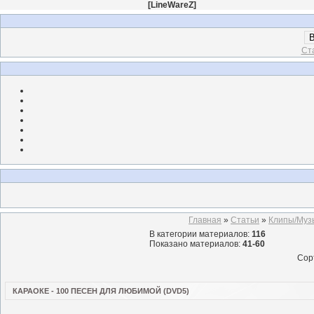
[
LineWareZ
]
В
Ст
Главная
»
Статьи
»
Клипы/Муз
В категории материалов
:
116
Показано материалов
:
41-60
Сор
КАРАОКЕ - 100 ПЕСЕН ДЛЯ ЛЮБИМОЙ (DVD5)