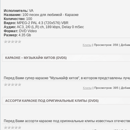
Исполнитель:
VA
Название:
100 песен для любимой - Караоке
Количество:
100
Видео:
MPEG-2 PAL 4:3 (720x576) VBR
Аудио:
AC3, 2/0 (L,R) ch, 189 kbps, Delay 0 mSec
Формат:
DVD Video
Размер:
4.35 Gb
Клипы
|
Просмотров:
358
|
Добав
КАРАОКЕ – МУЗЫКАЙФ ХИТОВ (DVD5)
Перед Вами супер караоке "Музыкайф хитов", в котором представлены луч
Клипы
|
Просмотров:
395
|
Добав
АССОРТИ КАРАОКЕ ПОД ОРИГИНАЛЬНЫЕ КЛИПЫ (DVD5)
Перед Вами ассорти караоке под оригинальные клипы известных отечеств