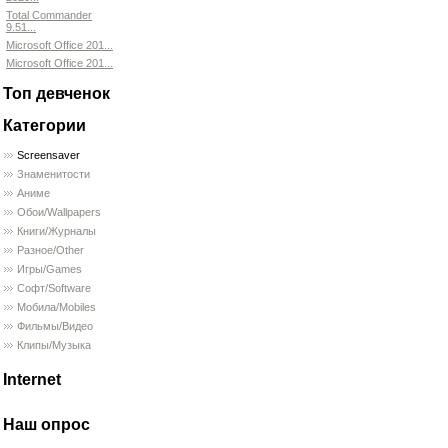
Total Commander
9.51...
Microsoft Office 201...
Microsoft Office 201...
Топ девченок
Категории
Screensaver
Знаменитости
Аниме
Обои/Wallpapers
Книги/Журналы
Разное/Other
Игры/Games
Софт/Software
Мобила/Mobiles
Фильмы/Видео
Клипы/Музыка
Internet
Наш опрос