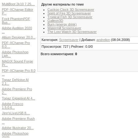
MultiBoot 2k10 7.25....
Другие материалы по теме
Cuckoo Clock 3D Screensaver
PDF-XChange Editor
Spirit of Fire 3D Screensaver
P...
Tropical Fish 3D Screensaver
Foxit PhantomPDF
Galleon3D
Bus...
Burn (energy drink)
Watermill Screensaver
Adobe Audition 2020
The Lost Watch 3D Screensaver
...
Altium Designer 20.0...
Категория
:
Screensaver
|
Добавил
:
andrelion
(08.04.2008)
PDF-XChange Pro
Просмотров
:
727
|
Рейтинг
:
0.0
/
0
8.0....
Adobe Photoshop
Всего комментариев
:
0
Ligh...
MAGIX Sound Forge
Pr...
PDF-XChange Pro 8.0
...
Topaz DeNoise AI
2.1...
Adobe Premiere Pro
2...
Topaz Gigapixel AI 4...
Adobe Fresco
1.5.0.6...
Jinn'sLiveUSB 8....
Adobe Premiere Rush
...
Adobe Illustrator 20...
Adobe Photoshop
2020...