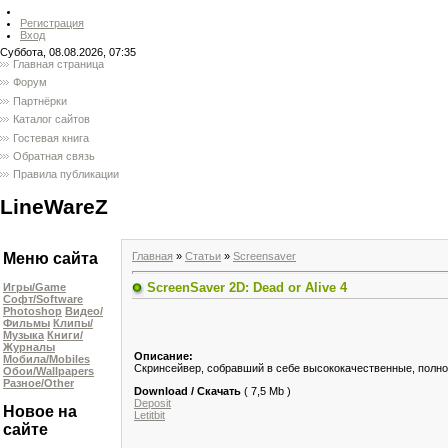
Регистрация
Вход
Суббота, 08.08.2026, 07:35
Главная страница
Форум
Партнёрки
Каталог сайтов
Гостевая книга
Обратная связь
Правила публикации
LineWareZ
Главная
»
Статьи
»
Screensaver
Меню сайта
ScreenSaver 2D: Dead or Alive 4
Игры/Game
Софт/Software
Photoshop
Видео/
Фильмы
Клипы/
Музыка
Книги/
Журналы
Описание:
Мобила/Mobiles
Скринсейвер, собравший в себе высококачественные, полноэк
Обои/Wallpapers
Разное/Other
Download / Скачать
( 7,5 Mb )
Deposit
Новое на
Letitbit
сайте