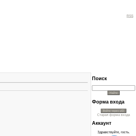
RSS
Поиск
Форма входа
Войти через uID
Старая форма входа
Аккayнт
Здравствуйте, гость.