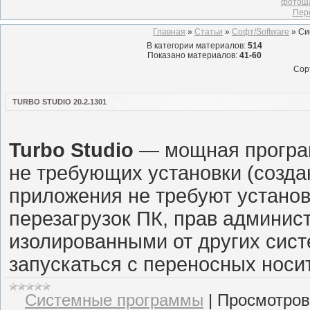
фотоша
Пер
Главная
»
Статьи
»
Софт/Software
» Си
В категории материалов
:
514
Показано материалов
:
41-60
Сор
TURBO STUDIO 20.2.1301
Turbo Studio
— мощная програм
не требующих установки (создан
приложения не требуют установ
перезагрузок ПК, прав админис
изолированными от других сист
запускаться с переносных носи
Системные программы
|
Просмотров