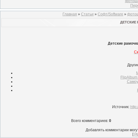
фотоша
Пер
Главная
»
Статьи
»
Софт/Software
»
фотош
ДЕТСКИЕ 
Детские рамочк
Ск
Други
M
FlipAlbum 
Самоу
Источник
:
http
Всего комментариев
:
0
Добавлять комментарии могу
[
Р