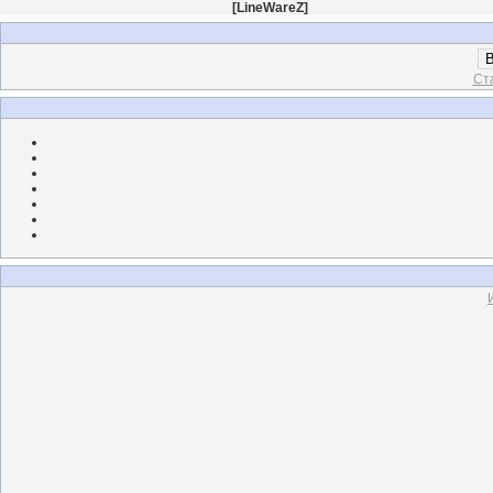
[
LineWareZ
]
В
Ст