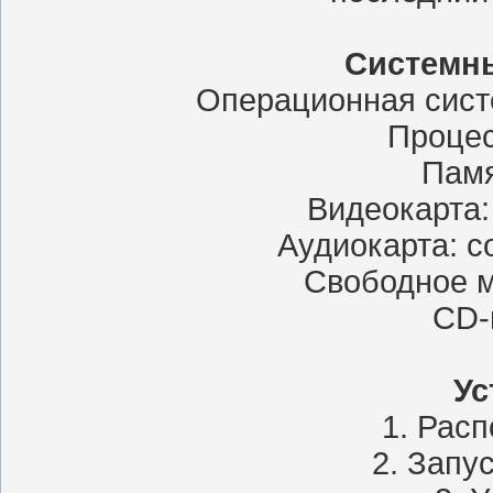
Системны
Операционная систем
Процес
Памя
Видеокарта: 
Аудиокарта: с
Свободное м
CD-
Ус
1. Расп
2. Запу