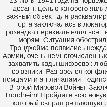
23 июня 1941 года на норвеж
десант, целью которого явля
важный объект для расквартир
порта заключалась в локато
разведка перехватывала все 
морям. Ситуация обострила
Трондхейма появились неждан
Армии, очень немногочисленные
захватить коды шифровок любо
союзники. Разгорелся конфли
немцами и англичанами - единс
Второй Мировой Войны! Заклю
Trondheim! Пройдите всю нову
который сыграл решающую ро