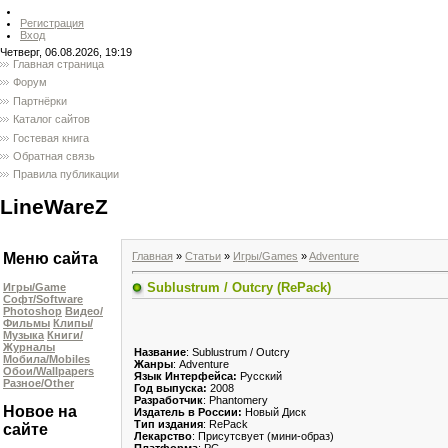
Регистрация
Вход
Четверг, 06.08.2026, 19:19
Главная страница
Форум
Партнёрки
Каталог сайтов
Гостевая книга
Обратная связь
Правила публикации
LineWareZ
Главная
»
Статьи
»
Игры/Games
»
Adventure
Меню сайта
Sublustrum / Outcry (RePack)
Игры/Game
Софт/Software
Photoshop
Видео/
Фильмы
Клипы/
Музыка
Книги/
Журналы
Название
: Sublustrum / Outcry
Мобила/Mobiles
Жанры
: Adventure
Обои/Wallpapers
Язык Интерфейса:
Русский
Разное/Other
Год выпуска:
2008
Разработчик
: Phantomery
Новое на
Издатель в России:
Новый Диск
Тип издания
: RePack
сайте
Лекарство
: Присутсвует (мини-образ)