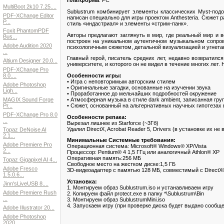
Платформа
: PC
MultiBoot 2k10 7.25....
Sublustrum комбинирует элементы классических Myst-под
PDF-XChange Editor
написан специально для игры проектом Anthesteria. Сюжет р
P...
стиль «индастриал» и элементы «стрим-панк».
Foxit PhantomPDF
Авторы предлагают заглянуть в мир, где реальный мир и 
Bus...
построен на уникальном аутентичном музыкальном сопров
Adobe Audition 2020
психологичным сюжетом, детальной визуализацией и угне
...
Главный герой, писатель средних лет, недавно возвратилс
Altium Designer 20.0...
университете, и которого он не видел в течение многих лет.
PDF-XChange Pro
Особенности игры:
8.0....
• Игра с неповторимым авторским стилем
Adobe Photoshop
• Оригинальные загадки, основанные на изучении звука
Ligh...
• Проработанное до мельчайших подробностей окружение
• Атмосферная музыка в стиле dark ambient, записанная груп
MAGIX Sound Forge
• Сюжет, основанный на альтернативных научных гипотезах 
Pr...
PDF-XChange Pro 8.0
Особенности репака:
...
Вырезал лишнее из Starforce (~3Гб)
Удалил DirectX, Acrobat Reader 5, Drivers (в установке их не
Topaz DeNoise AI
2.1...
Минимальные Системные требования:
Adobe Premiere Pro
Операционная система: Microsoft® Windows® XP/Vista
2...
Процессор: Pentium® 4 1,5 ГГц или аналогичный Athlon® XP
Оперативная память:256 МБ
Topaz Gigapixel AI 4...
Свободное место на жестком диске:1,5 ГБ
Adobe Fresco
3D-видеоадаптер с памятью 128 МБ, совместимый с DirectX
1.5.0.6...
Установка:
Jinn'sLiveUSB 8....
1. Монтируем образ Sublustrum.iso и устанавливаем игру
Adobe Premiere Rush
2. Копируем файл protect.exe в папку *\Sublustrum\Bin
...
3. Монтируем образ SublustrumMini.iso
4. Запускаем игру (при проверке диска будет выдано сообщ
Adobe Illustrator 20...
Adobe Photoshop
2020...