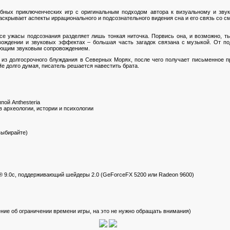
обных приключенческих игр с оригинальным подходом автора к визуальному и зву
аскрывает аспекты иррационального и подсознательного видения сна и его связь со с
все ужасы подсознания разделяет лишь тонкая ниточка. Порвись она, и возможно, 
ождении и звуковых эффектах – большая часть загадок связана с музыкой. От под
тающим звуковым сопровождением.
я из долгосрочного блуждания в Северных Морях, после чего получает письменное п
 Не долго думая, писатель решается навестить брата.
пой Anthesteria
в археологии, истории и психологии
 выбирайте)
® 9.0c, поддерживающий шейдеры 2.0 (GeForceFX 5200 или Radeon 9600)
ение об ограничении времени игры, на это не нужно обращать внимания)