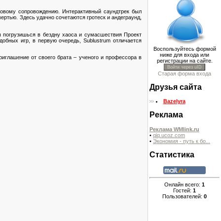
ковому сопровождению. Интерактивный саундтрек был
мертью. Здесь удачно сочетаются гротеск и андеграунд,
ты погрузишься в бездну хаоса и сумасшествия Проект
обных игр, в первую очередь, Sublustrum отличается
Воспользуйтесь формой
ниже для входа или
риглашение от своего брата – ученого и профессора в
регистрации на сайте.
Войти через uID
Старая форма входа
Друзья сайта
Bazelyra
Реклама
Реклама WMlink.ru
•
qiq.ucoz.com
•
Экономия - путь к бо...
Статистика
Онлайн всего:
1
Гостей:
1
Пользователей:
0