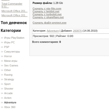
Размер файла:
1.28 Gb
Total Commander
9.51...
Скачать с vip-file.com
Microsoft Office 201...
Скачать с letitbit.net
Скачать с turbobit.net
Microsoft Office 201...
Скачать с shareflare.net
Топ девченок
Скачать файл protect.exe
Категории
Категория
:
Adventure
|
Добавил
:
260876
(14.06.2010)
Просмотров
:
502
|
Рейтинг
:
0.0
/
0
Игры PlayStation
Всего комментариев
:
0
Игры PC
PSP
Симуляторы
Horror
Мини игры
Sex Games
Other
Rasing
Strategy
Sport
Shooter
Arcade
Action
Adventure
Xbox 360