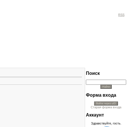
RSS
Поиск
Форма входа
Войти через uID
Старая форма входа
Аккayнт
Здравствуйте, гость.