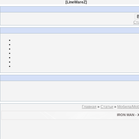
[
LineWareZ
]
В
Ст
Главная
»
Статьи
»
Мобила/Mob
IRON MAN -