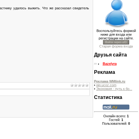
астнику удалось выжить. Что же рассказал свидетель
Воспользуйтесь формой
ниже для входа или
регистрации на сайте.
Войти через uID
Старая форма входа
Друзья сайта
Bazelyra
Реклама
Реклама WMlink.ru
•
qiq.ucoz.com
•
Экономия - путь к бо...
Статистика
Онлайн всего:
1
Гостей:
1
Пользователей:
0