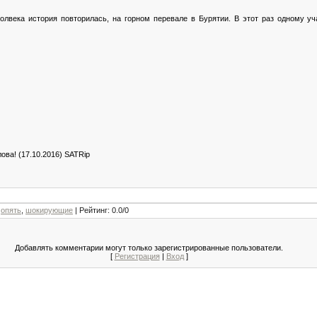
олвека история повторилась, на горном перевале в Бурятии. В этот раз одному уч
ва! (17.10.2016) SATRip
,
опять
,
шокирующие
|
Рейтинг
:
0.0
/
0
Добавлять комментарии могут только зарегистрированные пользователи.
[
Регистрация
|
Вход
]