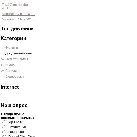
Total Commander
9.51...
Microsoft Office 201...
Microsoft Office 201...
Топ девченок
Категории
Фильмы
Документальные
Мультфильмы
Видео
Сериалы
Видеоуроки
Internet
Наш опрос
Откуда лучше
бесплатно скачать?
Vip-File.Ru
Smsfiles.Ru
Letitbit.Net
DepositFiles.Com