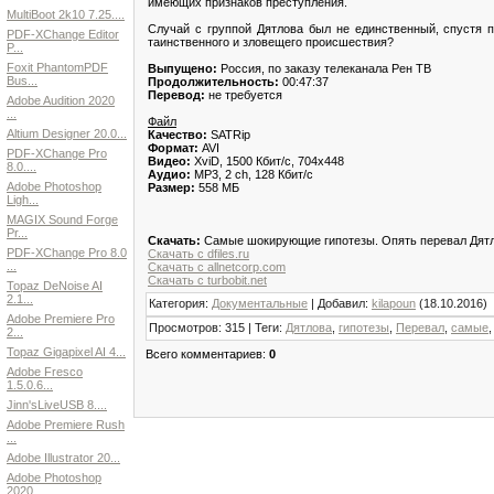
имеющих признаков преступления.
MultiBoot 2k10 7.25....
Случай с группой Дятлова был не единственный, спустя п
PDF-XChange Editor
таинственного и зловещего происшествия?
P...
Foxit PhantomPDF
Выпущено:
Россия, по заказу телеканала Рен ТВ
Bus...
Продолжительность:
00:47:37
Перевод:
не требуется
Adobe Audition 2020
...
Файл
Altium Designer 20.0...
Качество:
SATRip
Формат:
AVI
PDF-XChange Pro
Видео:
XviD, 1500 Кбит/с, 704x448
8.0....
Аудио:
МР3, 2 ch, 128 Кбит/с
Adobe Photoshop
Размер:
558 МБ
Ligh...
MAGIX Sound Forge
Pr...
Скачать:
Самые шокирующие гипотезы. Опять перевал Дятло
PDF-XChange Pro 8.0
Скачать с dfiles.ru
...
Скачать с allnetcorp.com
Скачать с turbobit.net
Topaz DeNoise AI
2.1...
Категория
:
Документальные
|
Добавил
:
kilapoun
(18.10.2016)
Adobe Premiere Pro
Просмотров
:
315
|
Теги
:
Дятлова
,
гипотезы
,
Перевал
,
самые
2...
Topaz Gigapixel AI 4...
Всего комментариев
:
0
Adobe Fresco
1.5.0.6...
Jinn'sLiveUSB 8....
Adobe Premiere Rush
...
Adobe Illustrator 20...
Adobe Photoshop
2020...