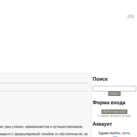
RSS
Поиск
Форма входа
Войти через uID
Старая форма входа
Аккayнт
жит умы ученых, криминалистов и путешественников.
Здравствуйте, гость.
закрыто с формулировкой: погибли от обстоятельств, не