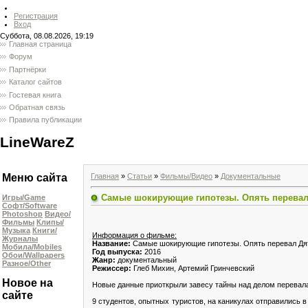
Регистрация
Вход
Суббота, 08.08.2026, 19:19
Главная страница
Форум
Партнёрки
Каталог сайтов
Гостевая книга
Обратная связь
Правила публикации
LineWareZ
Главная
»
Статьи
»
Фильмы/Видео
»
Документальные
Меню сайта
Самые шокирующие гипотезы. Опять перевал Д
Игры/Game
Софт/Software
Photoshop
Видео/
Фильмы
Клипы/
Музыка
Книги/
Информация о фильме:
Журналы
Название:
Самые шокирующие гипотезы. Опять перевал Дя
Мобила/Mobiles
Год выпуска:
2016
Обои/Wallpapers
Жанр:
документальный
Разное/Other
Режиссер:
Глеб Михин, Артемий Гринчевский
Новое на
Новые данные приоткрыли завесу тайны над делом перевала 
сайте
9 студентов, опытных туристов, на каникулах отправились в