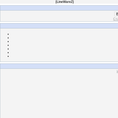
[
LineWareZ
]
В
Ст