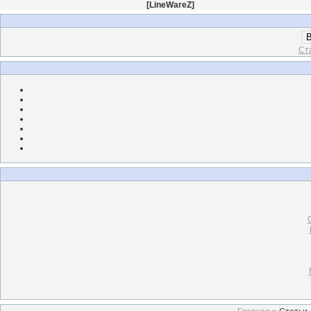
[
LineWareZ
]
В
Ст